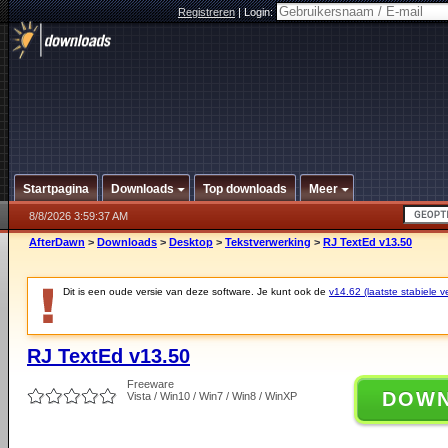
Registreren
|
Login:
Startpagina
Downloads
Top downloads
Meer
8/8/2026 3:59:37 AM
AfterDawn
>
Downloads
>
Desktop
>
Tekstverwerking
>
RJ TextEd v13.50
Dit is een oude versie van deze software. Je kunt ook de
v14.62 (laatste stabiele ve
RJ TextEd v13.50
Freeware
DOW
Vista / Win10 / Win7 / Win8 / WinXP