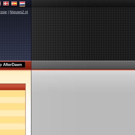
ssie
|
Nieuws2.nl