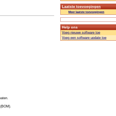
Laatste toevoegingen
Meer laatste toevoegingen
Help ons
Voeg nieuwe software toe
Voeg een software update toe
maten.
 (BOM).