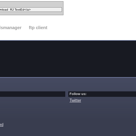
dsmanager
ftp client
Follow us:
Twitter
rd