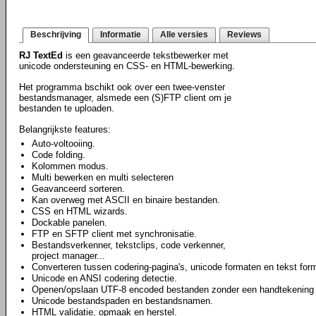
Beschrijving
Informatie
Alle versies
Reviews
RJ TextEd
is een geavanceerde tekstbewerker met
unicode ondersteuning en CSS- en HTML-bewerking.
Het programma bschikt ook over een twee-venster
bestandsmanager, alsmede een (S)FTP client om je
bestanden te uploaden.
Belangrijkste features:
Auto-voltooiing.
Code folding.
Kolommen modus.
Multi bewerken en multi selecteren
Geavanceerd sorteren.
Kan overweg met ASCII en binaire bestanden.
CSS en HTML wizards.
Dockable panelen.
FTP en SFTP client met synchronisatie.
Bestandsverkenner, tekstclips, code verkenner,
project manager...
Converteren tussen codering-pagina's, unicode formaten en tekst for
Unicode en ANSI codering detectie.
Openen/opslaan UTF-8 encoded bestanden zonder een handtekening
Unicode bestandspaden en bestandsnamen.
HTML validatie, opmaak en herstel.