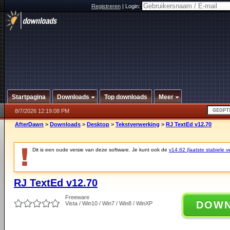
Registreren
|
Login:
Startpagina
Downloads
Top downloads
Meer
8/7/2026 12:19:08 PM
AfterDawn
>
Downloads
>
Desktop
>
Tekstverwerking
>
RJ TextEd v12.70
Dit is een oude versie van deze software. Je kunt ook de
v14.62 (laatste stabiele ve
RJ TextEd v12.70
Freeware
DOW
Vista / Win10 / Win7 / Win8 / WinXP