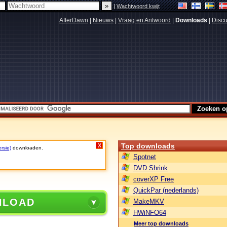
|
Wachtwoord kwijt
AfterDawn
|
Nieuws
|
Vraag en Antwoord
|
Downloads
|
Discu
Top downloads
X
rsie)
downloaden.
Spotnet
DVD Shrink
coverXP Free
QuickPar (nederlands)
NLOAD
MakeMKV
HWiNFO64
Meer top downloads