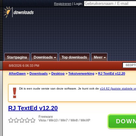
Registreren
|
Login:
Startpagina
Downloads
Top downloads
Meer
8/8/2026 6:06:33 PM
AfterDawn
>
Downloads
>
Desktop
>
Tekstverwerking
>
RJ TextEd v12.20
Dit is een oude versie van deze software. Je kunt ook de
v14.62 (laatste stabiele ve
RJ TextEd v12.20
Freeware
DOW
Vista / Win10 / Win7 / Win8 / WinXP