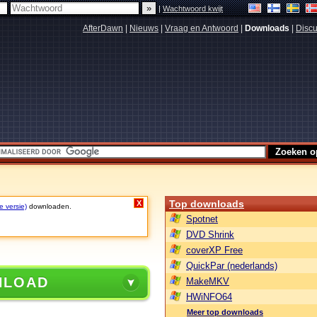
|
Wachtwoord kwijt
AfterDawn
|
Nieuws
|
Vraag en Antwoord
|
Downloads
|
Discu
Top downloads
X
e versie)
downloaden.
Spotnet
DVD Shrink
coverXP Free
QuickPar (nederlands)
NLOAD
MakeMKV
HWiNFO64
Meer top downloads