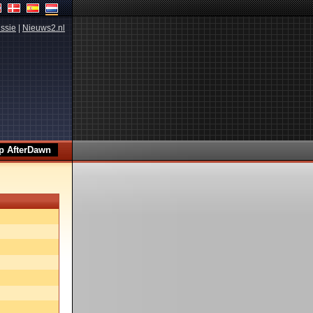
ssie
|
Nieuws2.nl