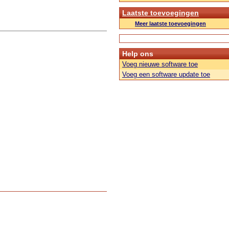
Laatste toevoegingen
Meer laatste toevoegingen
Help ons
Voeg nieuwe software toe
Voeg een software update toe