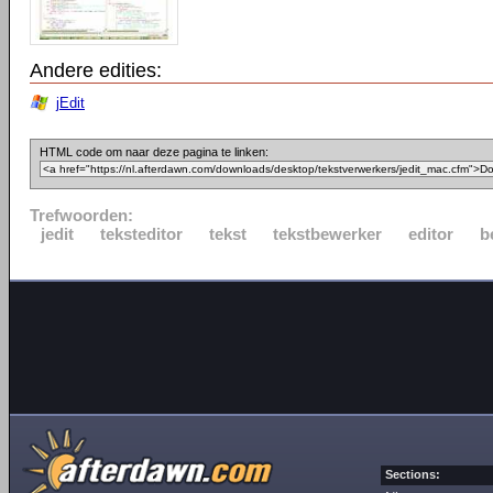
Andere edities:
jEdit
HTML code om naar deze pagina te linken:
Trefwoorden:
jedit
teksteditor
tekst
tekstbewerker
editor
b
Sections: