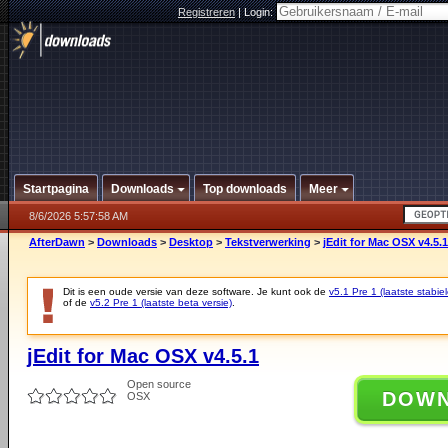
Registreren
|
Login:
Startpagina
Downloads
Top downloads
Meer
8/6/2026 5:57:58 AM
AfterDawn
>
Downloads
>
Desktop
>
Tekstverwerking
>
jEdit for Mac OSX v4.5.1
Dit is een oude versie van deze software. Je kunt ook de
v5.1 Pre 1 (laatste stabiel
of de
v5.2 Pre 1 (laatste beta versie)
.
jEdit for Mac OSX v4.5.1
Open source
DOW
OSX