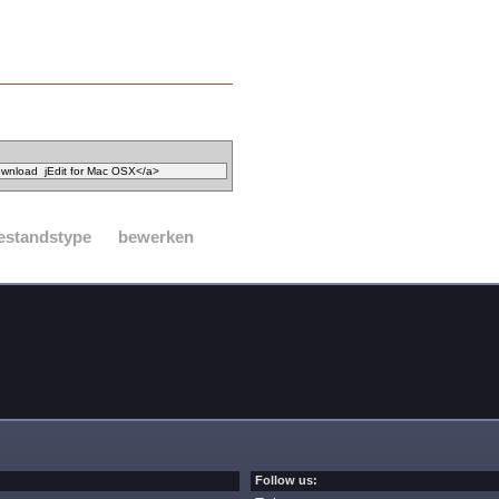
estandstype
bewerken
Follow us: