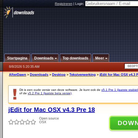
Registreren
|
Login:
Startpagina
Downloads
Top downloads
Meer
8/8/2026 5:20:35 AM
AfterDawn
>
Downloads
>
Desktop
>
Tekstverwerking
>
jEdit for Mac OSX v4.3 P
Dit is een oude versie van deze software. Je kunt ook de
v5.1 Pre 1 (laatste stabiel
of de
v5.2 Pre 1 (laatste beta versie)
.
jEdit for Mac OSX v4.3 Pre 18
Open source
DOW
OSX