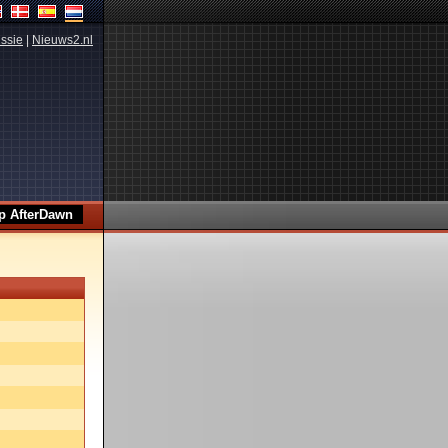
ssie
|
Nieuws2.nl