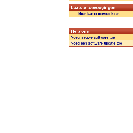
Laatste toevoegingen
Meer laatste toevoegingen
Help ons
Voeg nieuwe software toe
Voeg een software update toe