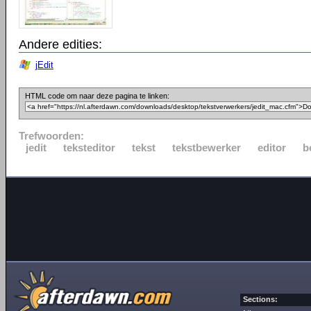
Andere edities:
jEdit
HTML code om naar deze pagina te linken:
Trefwoorden:
jedit
teksteditor
tekst
tekstbewerker
editor
b
Sections: