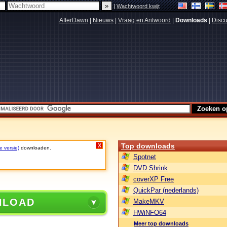
|
Wachtwoord kwijt
AfterDawn
|
Nieuws
|
Vraag en Antwoord
|
Downloads
|
Discu
Top downloads
X
e versie)
downloaden.
Spotnet
DVD Shrink
coverXP Free
QuickPar (nederlands)
NLOAD
MakeMKV
HWiNFO64
Meer top downloads