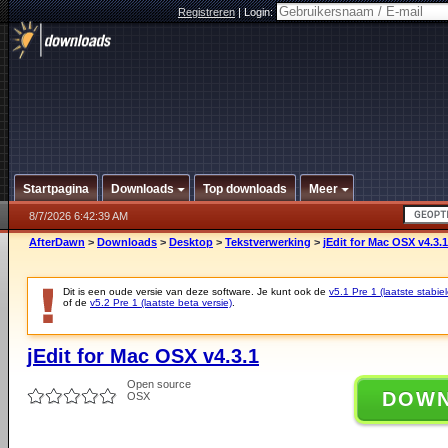
Registreren
|
Login:
Startpagina
Downloads
Top downloads
Meer
8/7/2026 6:42:39 AM
AfterDawn
>
Downloads
>
Desktop
>
Tekstverwerking
>
jEdit for Mac OSX v4.3.1
Dit is een oude versie van deze software. Je kunt ook de
v5.1 Pre 1 (laatste stabiel
of de
v5.2 Pre 1 (laatste beta versie)
.
jEdit for Mac OSX v4.3.1
Open source
DOW
OSX