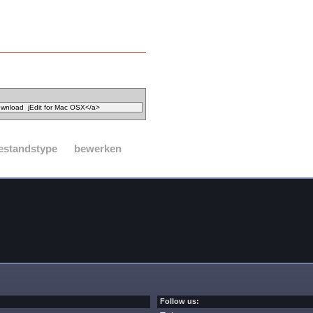
estandstype
bewerken
Follow us: