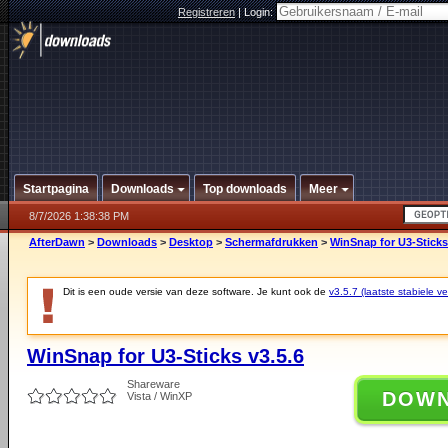
Registreren
|
Login:
Startpagina
Downloads
Top downloads
Meer
8/7/2026 1:38:38 PM
AfterDawn
>
Downloads
>
Desktop
>
Schermafdrukken
>
WinSnap for U3-Sticks
Dit is een oude versie van deze software. Je kunt ook de
v3.5.7 (laatste stabiele ve
WinSnap for U3-Sticks v3.5.6
Shareware
DOW
Vista / WinXP