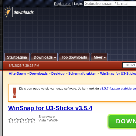
Registreren
|
Login:
Startpagina
Downloads
Top downloads
Meer
8/6/2026 7:39:15 PM
AfterDawn
>
Downloads
>
Desktop
>
Schermafdrukken
>
WinSnap for U3-Sticks
Dit is een oude versie van deze software. Je kunt ook de
v3.5.7 (laatste stabiele ve
WinSnap for U3-Sticks v3.5.4
Shareware
DOW
Vista / WinXP