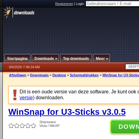
Registreren
|
Login:
Startpagina
Downloads
Top downloads
Meer
8/6/2026 7:48:34 AM
AfterDawn
>
Downloads
>
Desktop
>
Schermafdrukken
>
WinSnap for U3-Sticks
Dit is een oude versie van deze software. Je kunt ook
versie)
downloaden.
WinSnap for U3-Sticks v3.0.5
Shareware
DOW
Vista / WinXP