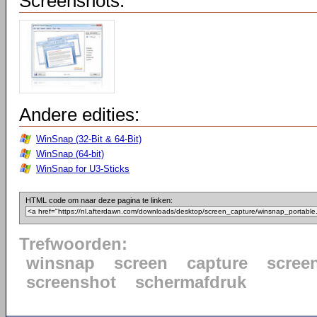
Screenshots:
Andere edities:
WinSnap (32-Bit & 64-Bit)
WinSnap (64-bit)
WinSnap for U3-Sticks
HTML code om naar deze pagina te linken:
Trefwoorden:
winsnap
screen
capture
scree
screenshot
schermafdruk