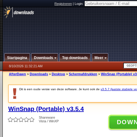
Registreren
|
Login:
Startpagina
Downloads
Top downloads
Meer
8/10/2026 11:32:21 AM
AfterDawn
>
Downloads
>
Desktop
>
Schermafdrukken
>
WinSnap (Portable) v3
Dit is een oude versie van deze software. Je kunt ook de
v3.5.7 (laatste stabiele ve
WinSnap (Portable) v3.5.4
Shareware
DOW
Vista / WinXP