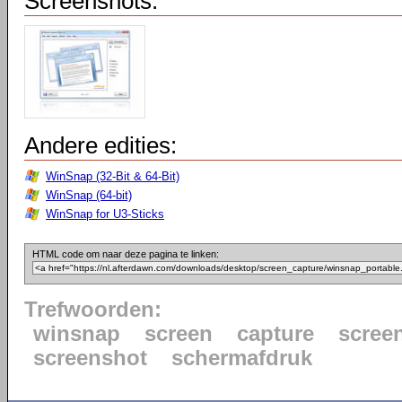
Screenshots:
Andere edities:
WinSnap (32-Bit & 64-Bit)
WinSnap (64-bit)
WinSnap for U3-Sticks
HTML code om naar deze pagina te linken:
Trefwoorden:
winsnap
screen
capture
scree
screenshot
schermafdruk