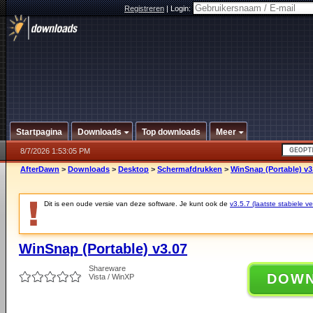
Registreren
|
Login:
Startpagina
Downloads
Top downloads
Meer
8/7/2026 1:53:05 PM
AfterDawn
>
Downloads
>
Desktop
>
Schermafdrukken
>
WinSnap (Portable) v3
Dit is een oude versie van deze software. Je kunt ook de
v3.5.7 (laatste stabiele ve
WinSnap (Portable) v3.07
Shareware
DOW
Vista / WinXP