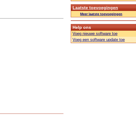
Laatste toevoegingen
Meer laatste toevoegingen
Help ons
Voeg nieuwe software toe
Voeg een software update toe