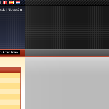
ssie
|
Nieuws2.nl