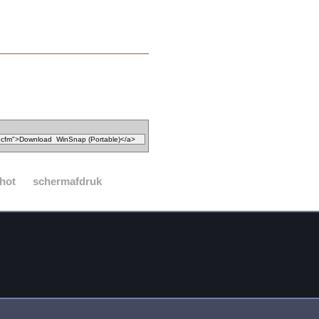
hot
schermafdruk