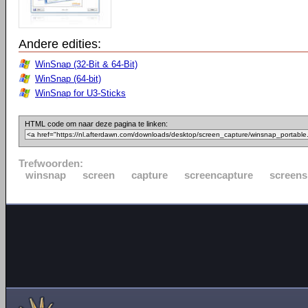
Andere edities:
WinSnap (32-Bit & 64-Bit)
WinSnap (64-bit)
WinSnap for U3-Sticks
HTML code om naar deze pagina te linken:
Trefwoorden:
winsnap
screen
capture
screencapture
screens