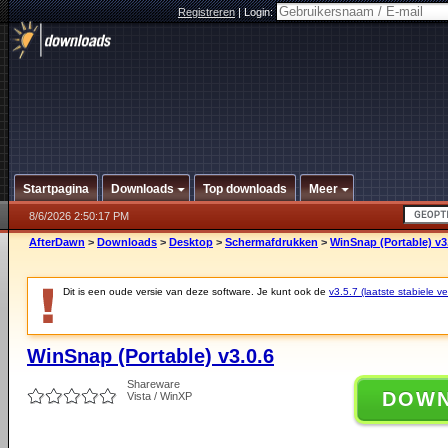
Registreren
|
Login:
Startpagina
Downloads
Top downloads
Meer
8/6/2026 2:50:17 PM
AfterDawn
>
Downloads
>
Desktop
>
Schermafdrukken
>
WinSnap (Portable) v3
Dit is een oude versie van deze software. Je kunt ook de
v3.5.7 (laatste stabiele ve
WinSnap (Portable) v3.0.6
Shareware
DOW
Vista / WinXP