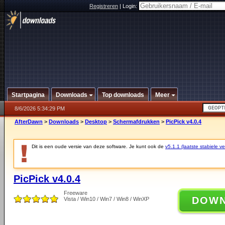
Registreren
|
Login:
Startpagina
Downloads
Top downloads
Meer
8/6/2026 5:34:29 PM
AfterDawn
>
Downloads
>
Desktop
>
Schermafdrukken
>
PicPick v4.0.4
Dit is een oude versie van deze software. Je kunt ook de
v5.1.1 (laatste stabiele ve
PicPick v4.0.4
Freeware
DOW
Vista / Win10 / Win7 / Win8 / WinXP