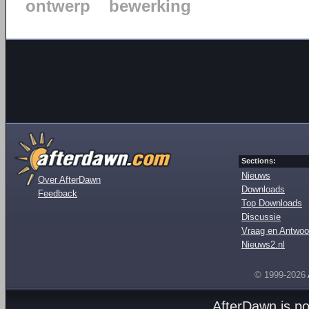
ontwerp
bewerking
Sections:
Nieuws
Over AfterDawn
Downloads
Feedback
Top Downloads
Discussie
Vraag en Antwoo
Nieuws2.nl
© 1999-2026
AfterDawn is p