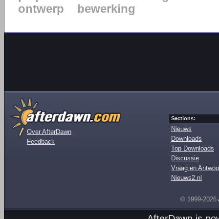
ontwerp
bewerking
Sections:
Nieuws
Over AfterDawn
Downloads
Feedback
Top Downloads
Discussie
Vraag en Antwoo
Nieuws2.nl
© 1999-2026
AfterDawn is p