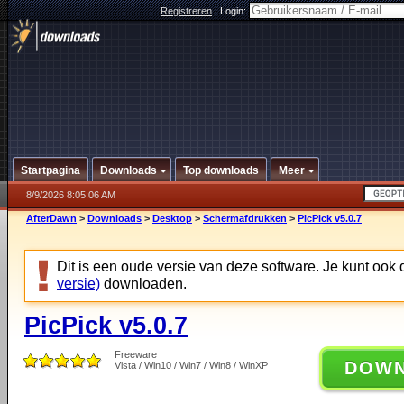
Registreren
|
Login:
Startpagina
Downloads
Top downloads
Meer
8/9/2026 8:05:06 AM
AfterDawn
>
Downloads
>
Desktop
>
Schermafdrukken
>
PicPick v5.0.7
Dit is een oude versie van deze software. Je kunt ook
versie)
downloaden.
PicPick v5.0.7
Freeware
DOW
Vista / Win10 / Win7 / Win8 / WinXP