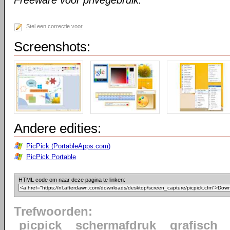
Freeware voor privégebruik.
Stel een correctie voor
Screenshots:
Andere edities:
PicPick (PortableApps.com)
PicPick Portable
HTML code om naar deze pagina te linken:
Trefwoorden:
picpick
schermafdruk
grafisch