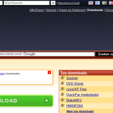
|
Wachtwoord kwijt
AfterDawn
|
Nieuws
|
Vraag en Antwoord
|
Downloads
|
Discu
Top downloads
X
rsie)
downloaden.
Spotnet
DVD Shrink
coverXP Free
QuickPar (nederlands)
NLOAD
MakeMKV
HWiNFO64
Meer top downloads