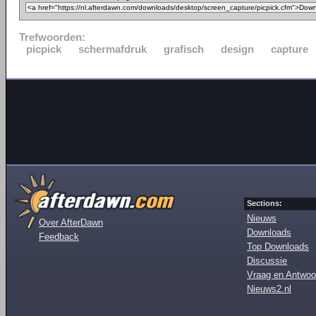
Trefwoorden:
picpick
schermafdruk
grafisch
design
capture
Sections:
Nieuws
Over AfterDawn
Downloads
Feedback
Top Downloads
Discussie
Vraag en Antwoo
Nieuws2.nl