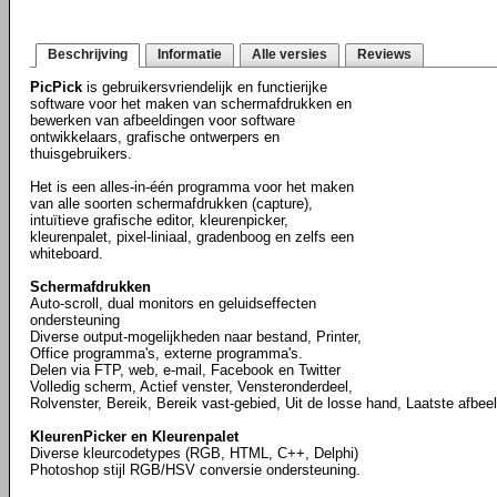
Beschrijving
Informatie
Alle versies
Reviews
PicPick
is gebruikersvriendelijk en functierijke
software voor het maken van schermafdrukken en
bewerken van afbeeldingen voor software
ontwikkelaars, grafische ontwerpers en
thuisgebruikers.
Het is een alles-in-één programma voor het maken
van alle soorten schermafdrukken (capture),
intuïtieve grafische editor, kleurenpicker,
kleurenpalet, pixel-liniaal, gradenboog en zelfs een
whiteboard.
Schermafdrukken
Auto-scroll, dual monitors en geluidseffecten
ondersteuning
Diverse output-mogelijkheden naar bestand, Printer,
Office programma's, externe programma's.
Delen via FTP, web, e-mail, Facebook en Twitter
Volledig scherm, Actief venster, Vensteronderdeel,
Rolvenster, Bereik, Bereik vast-gebied, Uit de losse hand, Laatste afbee
KleurenPicker en Kleurenpalet
Diverse kleurcodetypes (RGB, HTML, C++, Delphi)
Photoshop stijl RGB/HSV conversie ondersteuning.