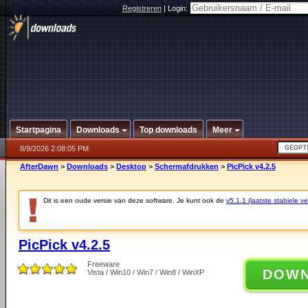
Registreren
|
Login:
Startpagina
Downloads
Top downloads
Meer
8/9/2026 2:08:05 PM
AfterDawn
>
Downloads
>
Desktop
>
Schermafdrukken
>
PicPick v4.2.5
Dit is een oude versie van deze software. Je kunt ook de
v5.1.1 (laatste stabiele ve
PicPick v4.2.5
Freeware
DOW
Vista / Win10 / Win7 / Win8 / WinXP