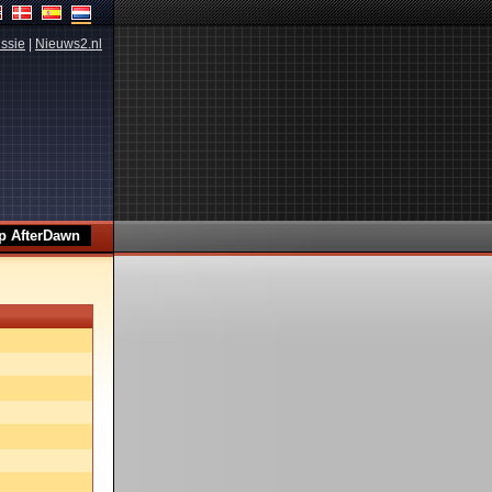
ssie
|
Nieuws2.nl