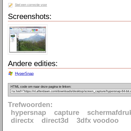
Stel een correctie voor
Screenshots:
Andere edities:
HyperSnap
HTML code om naar deze pagina te linken:
Trefwoorden:
hypersnap
capture
schermafdru
directx
direct3d
3dfx voodoo