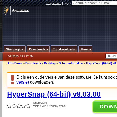
Registreren
|
Login:
Startpagina
Downloads
Top downloads
Meer
8/9/2026 2:19:17 AM
AfterDawn
>
Downloads
>
Desktop
>
Schermafdrukken
>
HyperSnap (64-bit) v8.
Dit is een oude versie van deze software. Je kunt ook
versie)
downloaden.
HyperSnap (64-bit) v8.03.00
Shareware
DOW
Vista / Win7 / Win8 / WinXP