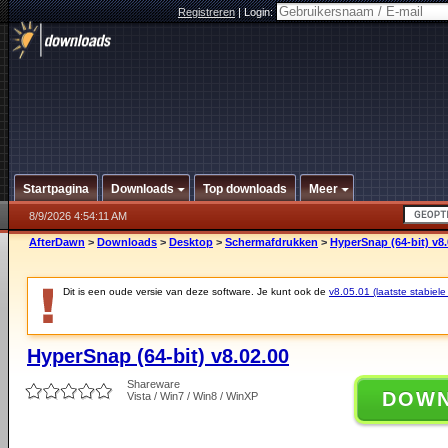
Registreren
|
Login:
Startpagina
Downloads
Top downloads
Meer
8/9/2026 4:54:11 AM
AfterDawn
>
Downloads
>
Desktop
>
Schermafdrukken
>
HyperSnap (64-bit) v8.
Dit is een oude versie van deze software. Je kunt ook de
v8.05.01 (laatste stabiele
HyperSnap (64-bit) v8.02.00
Shareware
DOW
Vista / Win7 / Win8 / WinXP