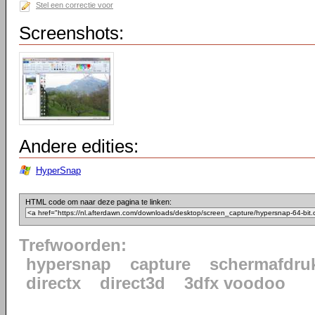
Stel een correctie voor
Screenshots:
Andere edities:
HyperSnap
HTML code om naar deze pagina te linken:
Trefwoorden:
hypersnap
capture
schermafdru
directx
direct3d
3dfx voodoo