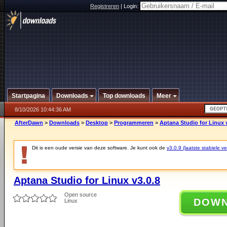
Registreren
|
Login:
Startpagina
Downloads
Top downloads
Meer
8/10/2026 10:44:36 AM
AfterDawn
>
Downloads
>
Desktop
>
Programmeren
>
Aptana Studio for Linux 
Dit is een oude versie van deze software. Je kunt ook de
v3.0.9 (laatste stabiele ve
Aptana Studio for Linux v3.0.8
Open source
DOW
Linux