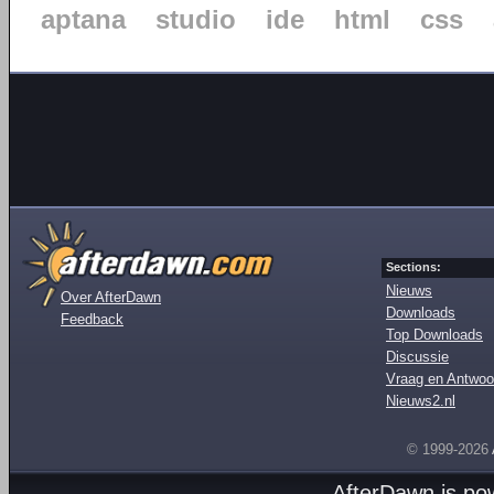
aptana
studio
ide
html
css
Sections:
Nieuws
Over AfterDawn
Downloads
Feedback
Top Downloads
Discussie
Vraag en Antwoo
Nieuws2.nl
© 1999-2026
AfterDawn is p