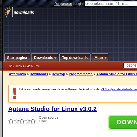
Registreren
|
Login:
Startpagina
Downloads
Top downloads
Meer
8/8/2026 4:04:37 PM
AfterDawn
>
Downloads
>
Desktop
>
Programmeren
>
Aptana Studio for Linux 
Dit is een oude versie van deze software. Je kunt ook de
v3.0.9 (laatste stabiele ve
Aptana Studio for Linux v3.0.2
Open source
DOW
Linux