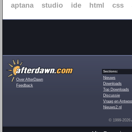
aptana
studio
ide
html
css
Sections:
Nieuws
Over AfterDawn
Downloads
Feedback
Top Downloads
Discussie
Vraag en Antwoo
Nieuws2.nl
© 1999-2026