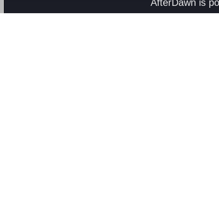
AfterDawn is p