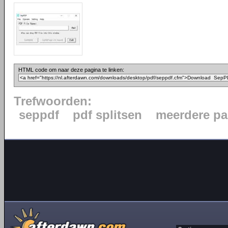
HTML code om naar deze pagina te linken:
Trefwoorden:
seppdf
pdf splitsen
meerdere pa