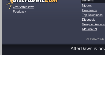
Sections:
Nieuws
Over AfterDawn
Downloads
Feedback
Top Downloads
Discussie
Vraag en Antwoo
Nieuws2.nl
© 1999-2026
AfterDawn is p