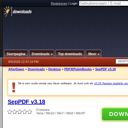
Registreren
|
Login:
Startpagina
Downloads
Top downloads
Meer
8/9/2026 12:47:19 PM
AfterDawn
>
Downloads
>
Desktop
>
PDF/EPub/eBooks
>
SepPDF v3.18
Dit is een oude versie van deze software. Je kunt ook de
v3.33 (laatste stabiele ver
SepPDF v3.18
Freeware
DOW
Vista / Win10 / Win7 / Win8 / WinXP