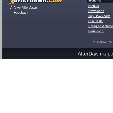
Sections:
Nieuws
Over AfterDawn
Downloads
Feedback
Top Downloads
Discussie
Vraag en Antwoo
Nieuws2.nl
© 1999-2026
AfterDawn is p