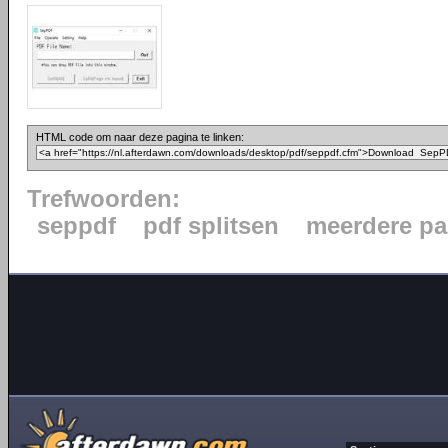
HTML code om naar deze pagina te linken:
Trefwoorden:
seppdf
pdf splitsen
meerdere pa