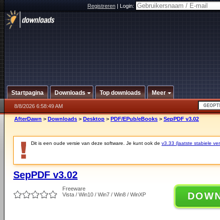
Registreren
|
Login:
Startpagina
Downloads
Top downloads
Meer
8/8/2026 6:58:49 AM
AfterDawn
>
Downloads
>
Desktop
>
PDF/EPub/eBooks
>
SepPDF v3.02
Dit is een oude versie van deze software. Je kunt ook de
v3.33 (laatste stabiele ver
SepPDF v3.02
Freeware
DOW
Vista / Win10 / Win7 / Win8 / WinXP