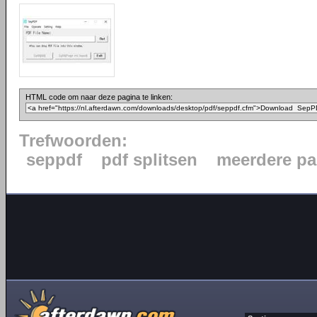
HTML code om naar deze pagina te linken:
Trefwoorden:
seppdf
pdf splitsen
meerdere pa