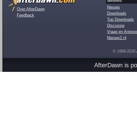
Sections:
Nieuws
Over AfterDawn
Downloads
Feedback
Top Downloads
Discussie
Vraag en Antwoo
Nieuws2.nl
© 1999-2026
AfterDawn is p