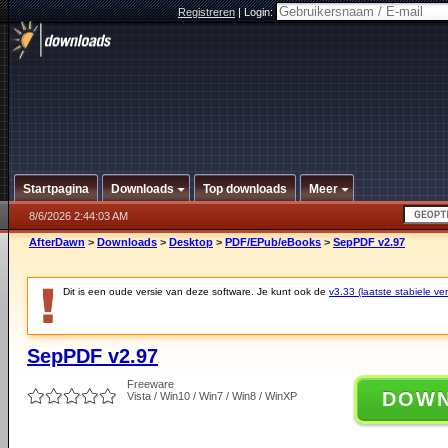
Registreren
|
Login:
Startpagina
Downloads
Top downloads
Meer
8/6/2026 2:44:03 AM
AfterDawn
>
Downloads
>
Desktop
>
PDF/EPub/eBooks
>
SepPDF v2.97
Dit is een oude versie van deze software. Je kunt ook de
v3.33 (laatste stabiele ver
SepPDF v2.97
Freeware
DOW
Vista / Win10 / Win7 / Win8 / WinXP