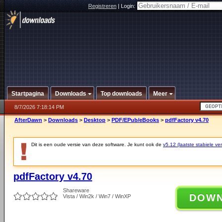
Registreren
|
Login:
Startpagina
Downloads
Top downloads
Meer
8/7/2026 7:18:14 PM
AfterDawn
>
Downloads
>
Desktop
>
PDF/EPub/eBooks
>
pdfFactory v4.70
Dit is een oude versie van deze software. Je kunt ook de
v5.12 (laatste stabiele ver
pdfFactory v4.70
Shareware
DOW
Vista / Win2k / Win7 / WinXP