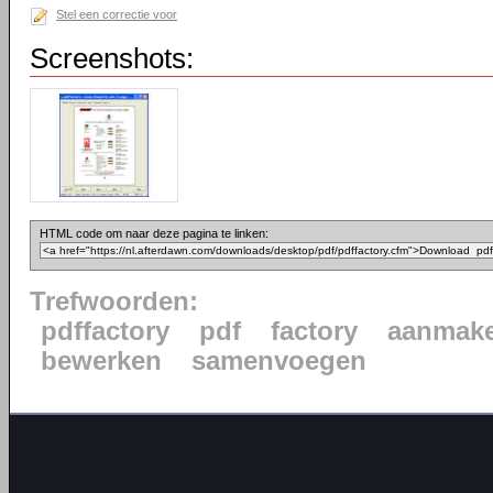
Stel een correctie voor
Screenshots:
HTML code om naar deze pagina te linken:
Trefwoorden:
pdffactory
pdf
factory
aanmak
bewerken
samenvoegen