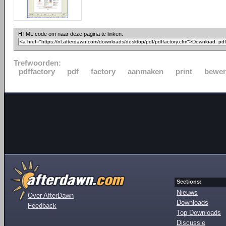
HTML code om naar deze pagina te linken:
Trefwoorden:
pdffactory
pdf
factory
aanmaken
print
bewer
Sections:
Nieuws
Over AfterDawn
Downloads
Feedback
Top Downloads
Discussie