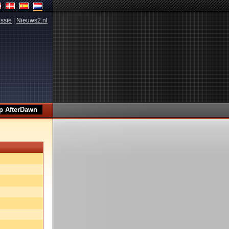
ssie
|
Nieuws2.nl