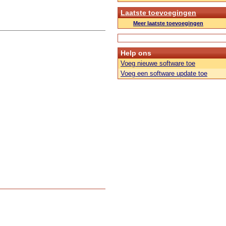
Laatste toevoegingen
Meer laatste toevoegingen
Help ons
Voeg nieuwe software toe
Voeg een software update toe