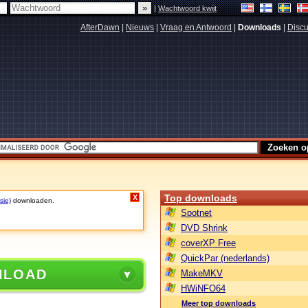
|
Wachtwoord kwijt
AfterDawn
|
Nieuws
|
Vraag en Antwoord
|
Downloads
|
Discu
Top downloads
X
sie)
downloaden.
Spotnet
DVD Shrink
coverXP Free
QuickPar (nederlands)
NLOAD
MakeMKV
HWiNFO64
Meer top downloads