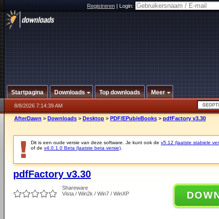
Registreren
|
Login:
Startpagina
Downloads
Top downloads
Meer
8/8/2026 7:14:39 AM
AfterDawn
>
Downloads
>
Desktop
>
PDF/EPub/eBooks
>
pdfFactory v3.30
Dit is een oude versie van deze software. Je kunt ook de
v5.12 (laatste stabiele ver
of de
v4.0.1.0 Beta (laatste beta versie)
.
pdfFactory v3.30
Shareware
DOW
Vista / Win2k / Win7 / WinXP