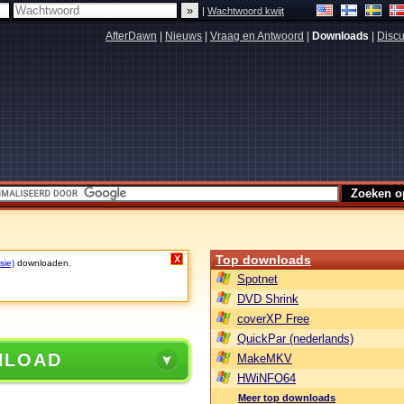
|
Wachtwoord kwijt
AfterDawn
|
Nieuws
|
Vraag en Antwoord
|
Downloads
|
Discu
Top downloads
X
sie)
downloaden.
Spotnet
DVD Shrink
coverXP Free
QuickPar (nederlands)
NLOAD
MakeMKV
HWiNFO64
Meer top downloads