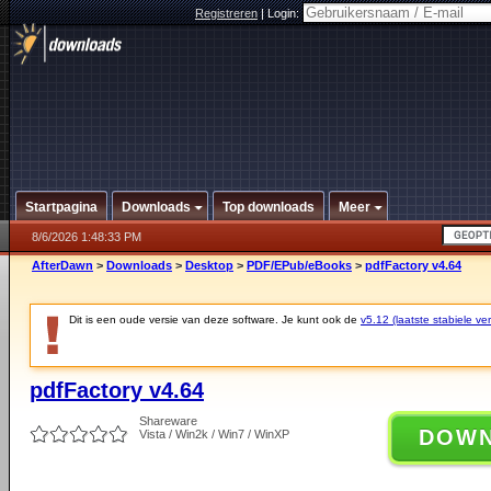
Registreren
|
Login:
Startpagina
Downloads
Top downloads
Meer
8/6/2026 1:48:33 PM
AfterDawn
>
Downloads
>
Desktop
>
PDF/EPub/eBooks
>
pdfFactory v4.64
Dit is een oude versie van deze software. Je kunt ook de
v5.12 (laatste stabiele ver
pdfFactory v4.64
Shareware
DOW
Vista / Win2k / Win7 / WinXP