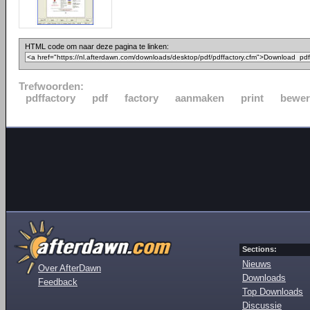
HTML code om naar deze pagina te linken:
Trefwoorden:
pdffactory
pdf
factory
aanmaken
print
bewer
Sections:
Nieuws
Over AfterDawn
Downloads
Feedback
Top Downloads
Discussie