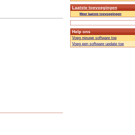
Laatste toevoegingen
Meer laatste toevoegingen
Help ons
Voeg nieuwe software toe
Voeg een software update toe