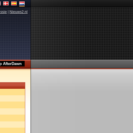
ssie
|
Nieuws2.nl