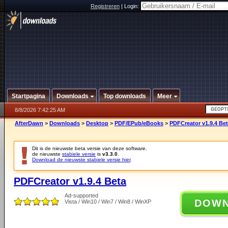
Registreren
|
Login:
Startpagina
Downloads
Top downloads
Meer
8/8/2026 7:42:25 AM
AfterDawn
>
Downloads
>
Desktop
>
PDF/EPub/eBooks
>
PDFCreator v1.9.4 Be
Dit is de nieuwste beta versie van deze software.
de nieuwste
stabiele versie
is
v3.3.0
.
Download de nieuwste stabiele versie hier
.
PDFCreator v1.9.4 Beta
Ad-supported
DOW
Vista / Win10 / Win7 / Win8 / WinXP