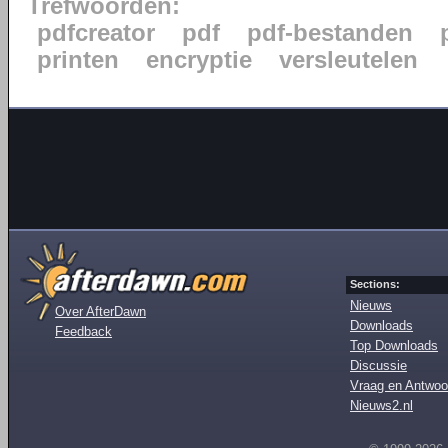
Trefwoorden:
pdfcreator
pdf
pdf-bestanden
printen
encryptie
versleutelen
Sections:
Nieuws
Over AfterDawn
Downloads
Feedback
Top Downloads
Discussie
Vraag en Antwoo
Nieuws2.nl