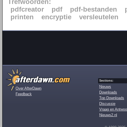
Trefwoorden:
pdfcreator
pdf
pdf-bestanden
printen
encryptie
versleutelen
Sections:
Nieuws
Over AfterDawn
Downloads
Feedback
Top Downloads
Discussie
Vraag en Antwoo
Nieuws2.nl