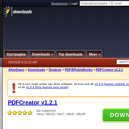
Registreren
|
Login:
Startpagina
Downloads
Top downloads
Meer
8/9/2026 9:33:22 AM
AfterDawn
>
Downloads
>
Desktop
>
PDF/EPub/eBooks
>
PDFCreator v1.2.1
Dit is een oude versie van deze software. Je kunt ook de
v3.3.0 (laatste stabiele ve
of de
v1.9.4 Beta (laatste beta versie)
.
PDFCreator v1.2.1
Ad-supported
DOW
Vista / Win10 / Win7 / Win8 / WinXP