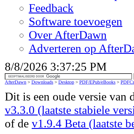
Feedback
Software toevoegen
Over AfterDawn
Adverteren op After
8/8/2026 3:37:25 PM
AfterDawn
>
Downloads
>
Desktop
>
PDF/EPub/eBooks
>
PDFCre
Dit is een oude versie van 
v3.3.0 (laatste stabiele vers
of de
v1.9.4 Beta (laatste b