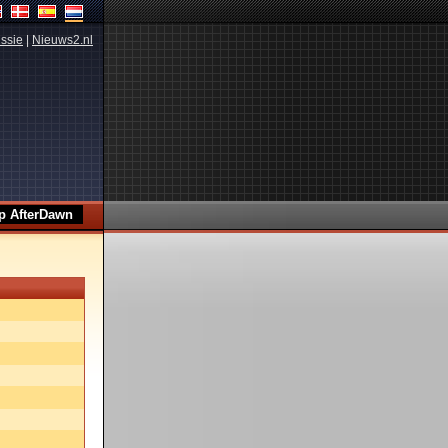
ssie
|
Nieuws2.nl