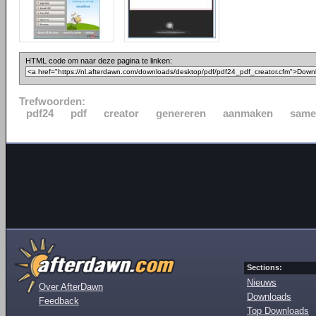
HTML code om naar deze pagina te linken:
Trefwoorden:
pdf24
pdf
creator
genereren
aanmaken
same
Sections:
Nieuws
Over AfterDawn
Downloads
Feedback
Top Downloads