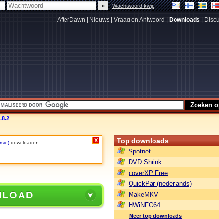
|
Wachtwoord kwijt
AfterDawn
|
Nieuws
|
Vraag en Antwoord
|
Downloads
|
Discu
.8.2
Top downloads
X
rsie)
downloaden.
Spotnet
DVD Shrink
coverXP Free
QuickPar (nederlands)
NLOAD
MakeMKV
HWiNFO64
Meer top downloads