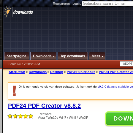
Registreren
|
Login:
Startpagina
Downloads
Top downloads
Meer
8/9/2026 12:30:26 PM
AfterDawn
>
Downloads
>
Desktop
>
PDF/EPub/eBooks
>
PDF24 PDF Creator v8
Dit is een oude versie van deze software. Je kunt ook de
v9.2.0 (laatste stabiele ve
PDF24 PDF Creator v8.8.2
Freeware
DOW
Vista / Win10 / Win7 / Win8 / WinXP