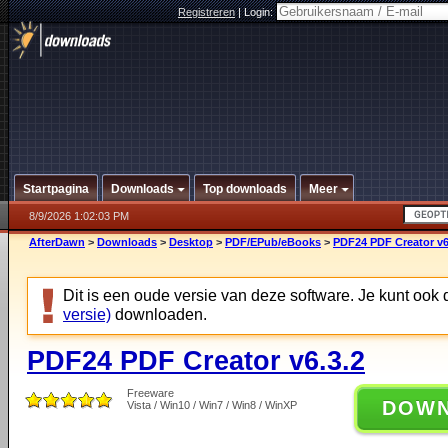
Registreren
|
Login:
Startpagina
Downloads
Top downloads
Meer
8/9/2026 1:02:03 PM
AfterDawn
>
Downloads
>
Desktop
>
PDF/EPub/eBooks
>
PDF24 PDF Creator v6
Dit is een oude versie van deze software. Je kunt ook
versie)
downloaden.
PDF24 PDF Creator v6.3.2
Freeware
DOW
Vista / Win10 / Win7 / Win8 / WinXP