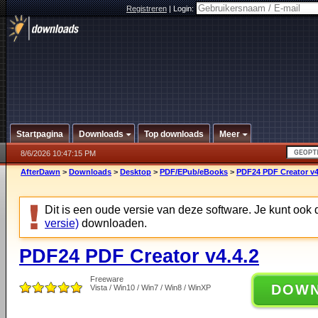
Registreren
|
Login:
Startpagina
Downloads
Top downloads
Meer
8/6/2026 10:47:15 PM
AfterDawn
>
Downloads
>
Desktop
>
PDF/EPub/eBooks
>
PDF24 PDF Creator v4
Dit is een oude versie van deze software. Je kunt ook
versie)
downloaden.
PDF24 PDF Creator v4.4.2
Freeware
DOW
Vista / Win10 / Win7 / Win8 / WinXP