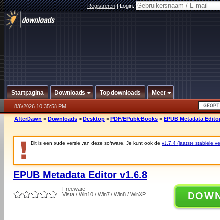
Registreren
|
Login:
Startpagina
Downloads
Top downloads
Meer
8/6/2026 10:35:58 PM
AfterDawn
>
Downloads
>
Desktop
>
PDF/EPub/eBooks
>
EPUB Metadata Editor
Dit is een oude versie van deze software. Je kunt ook de
v1.7.4 (laatste stabiele ve
EPUB Metadata Editor v1.6.8
Freeware
DOW
Vista / Win10 / Win7 / Win8 / WinXP