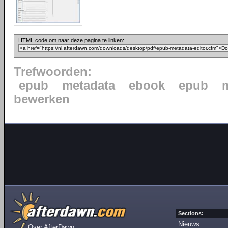
HTML code om naar deze pagina te linken:
Trefwoorden:
epub
metadata
ebook
epub
bewerken
Sections:
Nieuws
Over AfterDawn