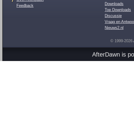
Downloads
Feedback
Top Downloads
Discussie
Vraag en Antwoo
Nieuws2.nl
© 1999-2026
AfterDawn is p