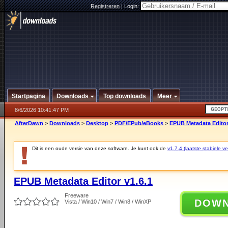
Registreren
|
Login:
Startpagina
Downloads
Top downloads
Meer
8/6/2026 10:41:47 PM
AfterDawn
>
Downloads
>
Desktop
>
PDF/EPub/eBooks
>
EPUB Metadata Editor
Dit is een oude versie van deze software. Je kunt ook de
v1.7.4 (laatste stabiele ve
EPUB Metadata Editor v1.6.1
Freeware
DOW
Vista / Win10 / Win7 / Win8 / WinXP