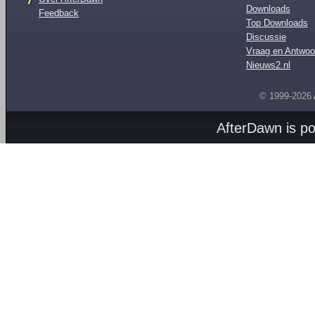
Downloads
Feedback
Top Downloads
Discussie
Vraag en Antwoo
Nieuws2.nl
© 1999-2026
AfterDawn is p