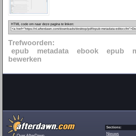
HTML code om naar deze pagina te linken:
Trefwoorden:
epub
metadata
ebook
epub
bewerken
Sections:
Nieuws
Over AfterDawn