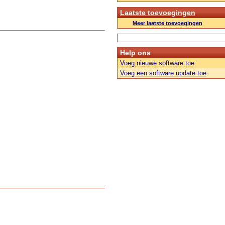
Laatste toevoegingen
Meer laatste toevoegingen
Help ons
Voeg nieuwe software toe
Voeg een software update toe