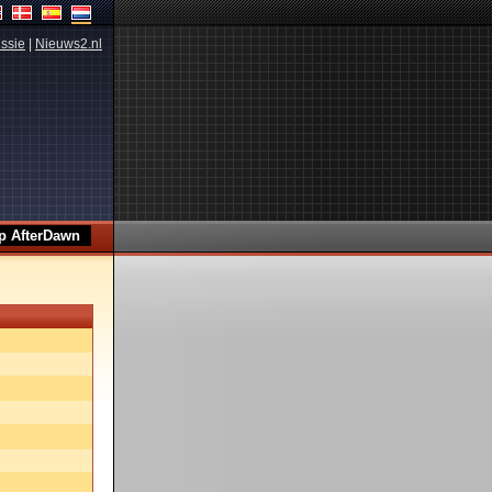
ssie
|
Nieuws2.nl