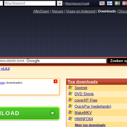
|
Wachtwoord kwijt
AfterDawn
|
Nieuws
|
Vraag en Antwoord
|
Downloads
|
Discu
 v1.6.2
Top downloads
X
rsie)
downloaden.
Spotnet
DVD Shrink
coverXP Free
QuickPar (nederlands)
NLOAD
MakeMKV
HWiNFO64
Meer top downloads