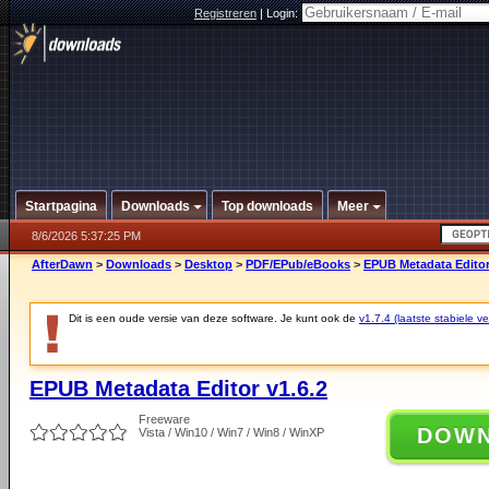
Registreren
|
Login:
Startpagina
Downloads
Top downloads
Meer
8/6/2026 5:37:25 PM
AfterDawn
>
Downloads
>
Desktop
>
PDF/EPub/eBooks
>
EPUB Metadata Editor
Dit is een oude versie van deze software. Je kunt ook de
v1.7.4 (laatste stabiele ve
EPUB Metadata Editor v1.6.2
Freeware
DOW
Vista / Win10 / Win7 / Win8 / WinXP