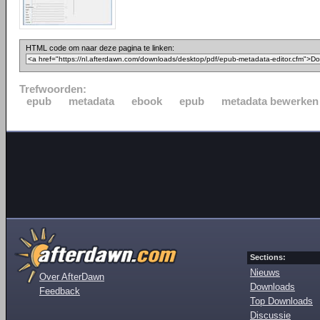
HTML code om naar deze pagina te linken:
Trefwoorden:
epub
metadata
ebook
epub
metadata bewerken
Sections:
Nieuws
Over AfterDawn
Downloads
Feedback
Top Downloads
Discussie