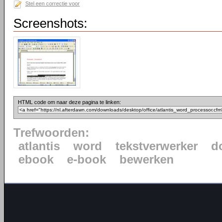
Stel een correctie voor
Screenshots:
HTML code om naar deze pagina te linken:
Trefwoorden:
atlantis
word
tekstverwerker
d
ebook
e-book
bewerken