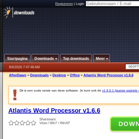
Registreren
|
Login:
Startpagina
Downloads
Top downloads
Meer
8/6/2026 7:47:48 AM
AfterDawn
>
Downloads
>
Desktop
>
Office
>
Atlantis Word Processor v1.6.6
Dit is een oude versie van deze software. Je kunt ook de
v1.6.6.1 (laatste stabiele 
Atlantis Word Processor v1.6.6
Shareware
DOW
Vista / Win7 / WinXP