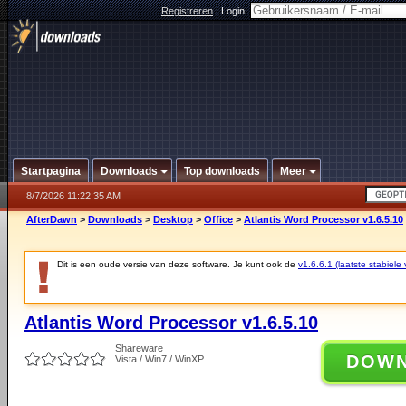
Registreren
|
Login:
Startpagina
Downloads
Top downloads
Meer
8/7/2026 11:22:35 AM
AfterDawn
>
Downloads
>
Desktop
>
Office
>
Atlantis Word Processor v1.6.5.10
Dit is een oude versie van deze software. Je kunt ook de
v1.6.6.1 (laatste stabiele 
Atlantis Word Processor v1.6.5.10
Shareware
DOW
Vista / Win7 / WinXP