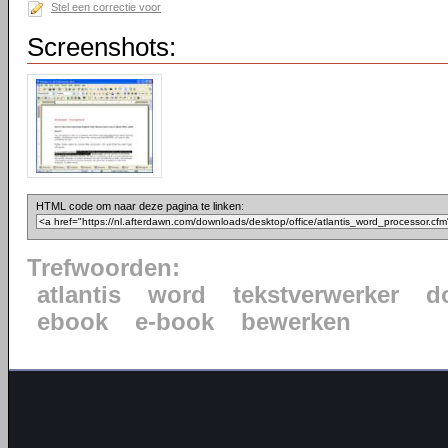
Stel een correctie voor
Screenshots:
HTML code om naar deze pagina te linken:
Trefwoorden:
atlantis
word
tekstverwerker
d
ebook
e-book
bewerken