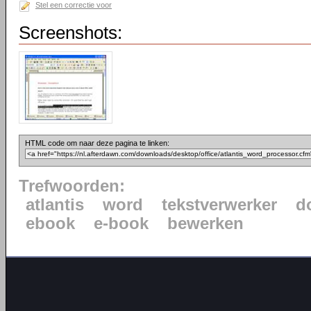
Stel een correctie voor
Screenshots:
HTML code om naar deze pagina te linken:
Trefwoorden:
atlantis
word
tekstverwerker
d
ebook
e-book
bewerken