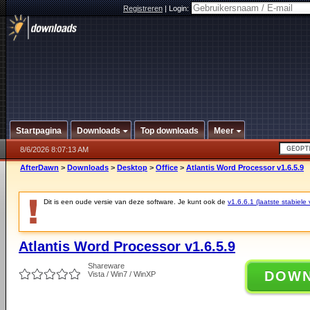
Registreren
|
Login:
Startpagina
Downloads
Top downloads
Meer
8/6/2026 8:07:13 AM
AfterDawn
>
Downloads
>
Desktop
>
Office
>
Atlantis Word Processor v1.6.5.9
Dit is een oude versie van deze software. Je kunt ook de
v1.6.6.1 (laatste stabiele 
Atlantis Word Processor v1.6.5.9
Shareware
DOW
Vista / Win7 / WinXP