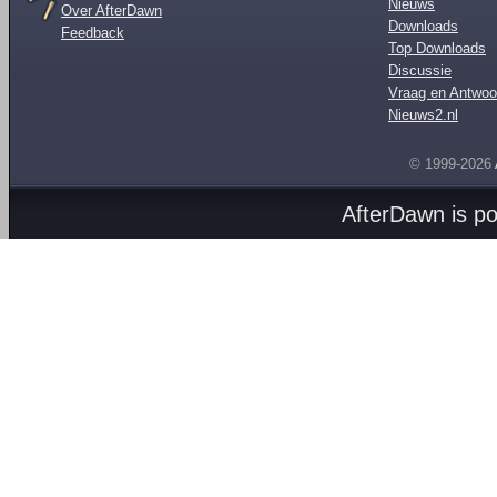
Nieuws
Over AfterDawn
Downloads
Feedback
Top Downloads
Discussie
Vraag en Antwoo
Nieuws2.nl
© 1999-2026
AfterDawn is p