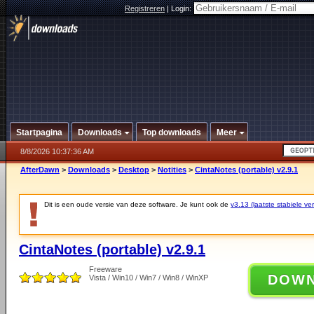
Registreren
|
Login:
Startpagina
Downloads
Top downloads
Meer
8/8/2026 10:37:36 AM
AfterDawn
>
Downloads
>
Desktop
>
Notities
>
CintaNotes (portable) v2.9.1
Dit is een oude versie van deze software. Je kunt ook de
v3.13 (laatste stabiele ver
CintaNotes (portable) v2.9.1
Freeware
DOW
Vista / Win10 / Win7 / Win8 / WinXP