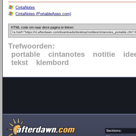
CintaNotes
CintaNotes (PortableApps.com)
HTML code om naar deze pagina te linken:
Trefwoorden:
portable
cintanotes
notitie
ide
tekst
klembord
Sections: