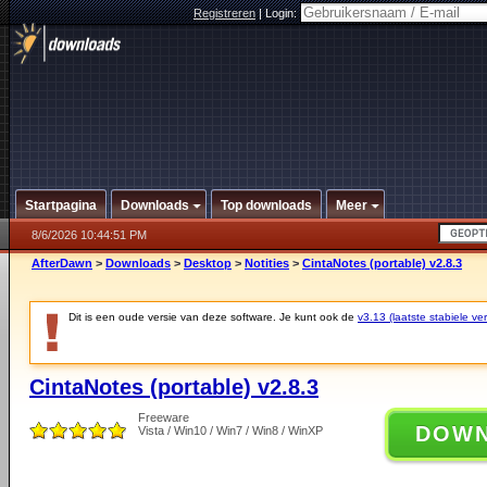
Registreren
|
Login:
Startpagina
Downloads
Top downloads
Meer
8/6/2026 10:44:51 PM
AfterDawn
>
Downloads
>
Desktop
>
Notities
>
CintaNotes (portable) v2.8.3
Dit is een oude versie van deze software. Je kunt ook de
v3.13 (laatste stabiele ver
CintaNotes (portable) v2.8.3
Freeware
DOW
Vista / Win10 / Win7 / Win8 / WinXP