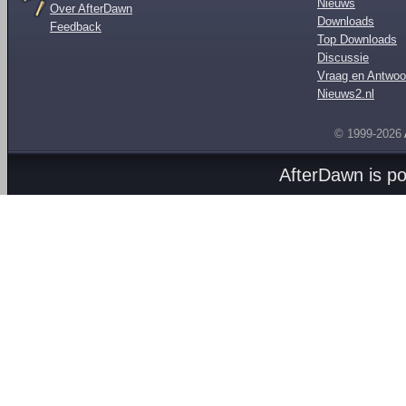
Nieuws
Over AfterDawn
Downloads
Feedback
Top Downloads
Discussie
Vraag en Antwoo
Nieuws2.nl
© 1999-2026
AfterDawn is p