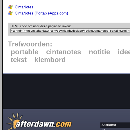
CintaNotes
CintaNotes (PortableApps.com)
HTML code om naar deze pagina te linken:
Trefwoorden:
portable
cintanotes
notitie
ide
tekst
klembord
Sections: