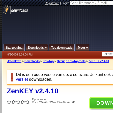
Registreren
|
Login:
Startpagina
Downloads
Top downloads
Meer
8/6/2026 8:09:04 PM
AfterDawn
>
Downloads
>
Desktop
>
Overige desktoptools
>
ZenKEY v2.4.10
Dit is een oude versie van deze software. Je kunt ook
versie)
downloaden.
ZenKEY v2.4.10
Open source
DOW
Vista / Win2k / Win7 / Win8 / WinXP