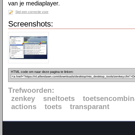
van je mediaplayer.
Stel een correctie voor
Screenshots:
HTML code om naar deze pagina te linken:
Trefwoorden:
zenkey
sneltoets
toetsencombin
actions
toets
transparant