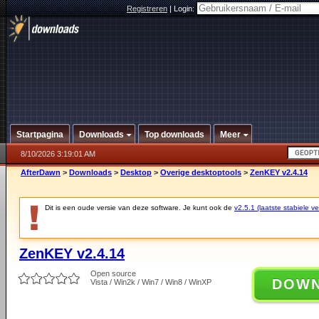
Registreren
|
Login:
Startpagina
Downloads
Top downloads
Meer
8/10/2026 3:19:01 AM
AfterDawn
>
Downloads
>
Desktop
>
Overige desktoptools
>
ZenKEY v2.4.14
Dit is een oude versie van deze software. Je kunt ook de
v2.5.1 (laatste stabiele ve
ZenKEY v2.4.14
Open source
DOW
Vista / Win2k / Win7 / Win8 / WinXP