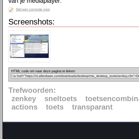
van je mediaplayer.
Stel een correctie voor
Screenshots:
HTML code om naar deze pagina te linken:
Trefwoorden:
zenkey
sneltoets
toetsencombin
actions
toets
transparant