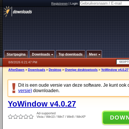
Registreren
|
Login:
Startpagina
Downloads
Top downloads
Meer
8/8/2026 6:21:47 PM
AfterDawn
>
Downloads
>
Desktop
>
Overige desktoptools
>
YoWindow v4.0.27
Dit is een oude versie van deze software. Je kunt ook
versie)
downloaden.
YoWindow v4.0.27
Ad-supported
DOW
Vista / Win10 / Win7 / Win8 / WinXP