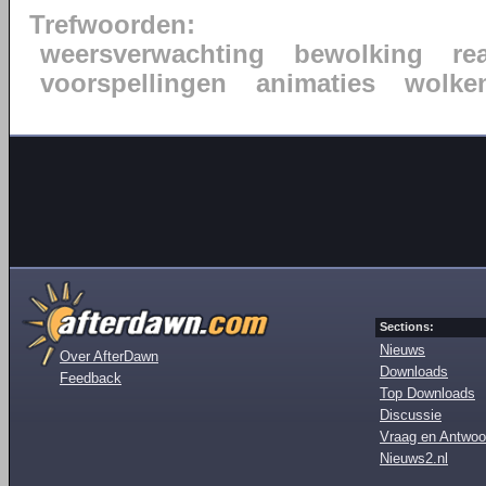
Trefwoorden:
weersverwachting
bewolking
re
voorspellingen
animaties
wolke
Sections:
Nieuws
Over AfterDawn
Downloads
Feedback
Top Downloads
Discussie
Vraag en Antwoo
Nieuws2.nl