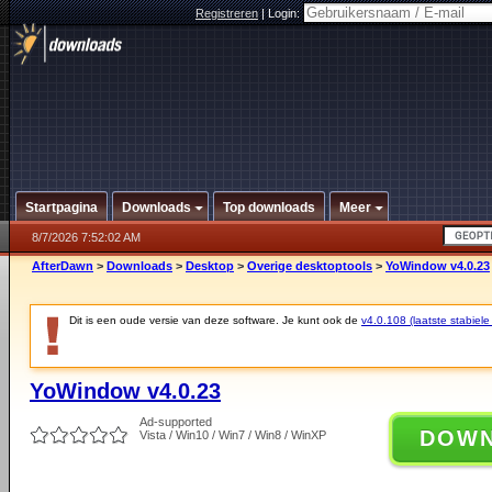
Registreren
|
Login:
Startpagina
Downloads
Top downloads
Meer
8/7/2026 7:52:02 AM
AfterDawn
>
Downloads
>
Desktop
>
Overige desktoptools
>
YoWindow v4.0.23
Dit is een oude versie van deze software. Je kunt ook de
v4.0.108 (laatste stabiele
YoWindow v4.0.23
Ad-supported
DOW
Vista / Win10 / Win7 / Win8 / WinXP