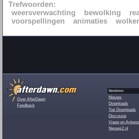
Trefwoorden:
weersverwachting
bewolking
re
voorspellingen
animaties
wolke
Sections:
Nieuws
Over AfterDawn
Downloads
Feedback
Top Downloads
Discussie
Vraag en Antwoo
Nieuws2.nl