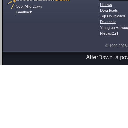
Nieuws
Over AfterDawn
Downloads
Feedback
Top Downloads
Discussie
Vraag en Antwoo
Nieuws2.nl
© 1999-2026
AfterDawn is p