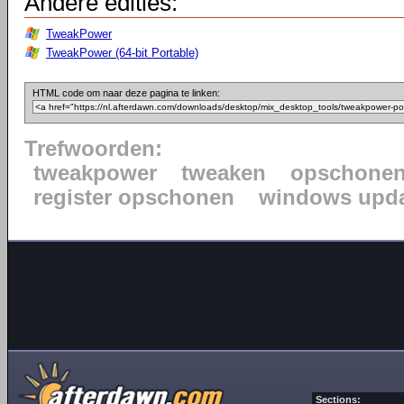
Andere edities:
TweakPower
TweakPower (64-bit Portable)
HTML code om naar deze pagina te linken:
Trefwoorden:
tweakpower
tweaken
opschone
register opschonen
windows upda
Sections: