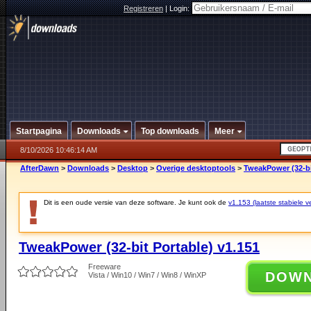
Registreren
|
Login:
Startpagina
Downloads
Top downloads
Meer
8/10/2026 10:46:14 AM
AfterDawn
>
Downloads
>
Desktop
>
Overige desktoptools
>
TweakPower (32-bi
Dit is een oude versie van deze software. Je kunt ook de
v1.153 (laatste stabiele ve
TweakPower (32-bit Portable) v1.151
Freeware
DOW
Vista / Win10 / Win7 / Win8 / WinXP