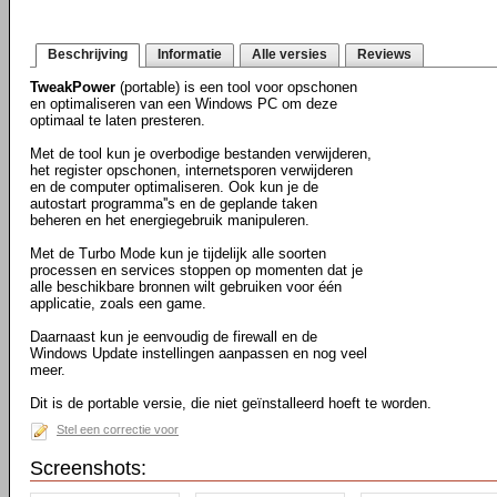
Beschrijving
Informatie
Alle versies
Reviews
TweakPower
(portable) is een tool voor opschonen
en optimaliseren van een Windows PC om deze
optimaal te laten presteren.
Met de tool kun je overbodige bestanden verwijderen,
het register opschonen, internetsporen verwijderen
en de computer optimaliseren. Ook kun je de
autostart programma''s en de geplande taken
beheren en het energiegebruik manipuleren.
Met de Turbo Mode kun je tijdelijk alle soorten
processen en services stoppen op momenten dat je
alle beschikbare bronnen wilt gebruiken voor één
applicatie, zoals een game.
Daarnaast kun je eenvoudig de firewall en de
Windows Update instellingen aanpassen en nog veel
meer.
Dit is de portable versie, die niet geïnstalleerd hoeft te worden.
Stel een correctie voor
Screenshots: