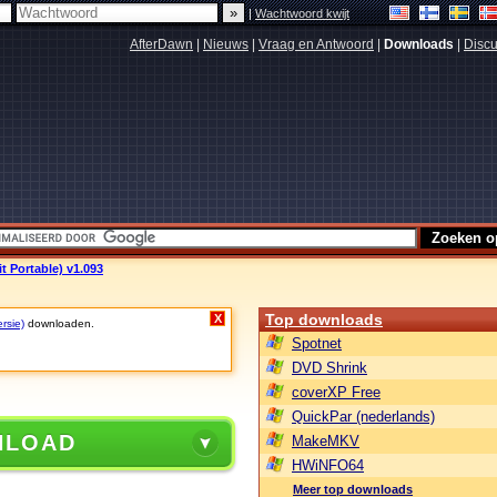
|
Wachtwoord kwijt
AfterDawn
|
Nieuws
|
Vraag en Antwoord
|
Downloads
|
Discu
t Portable) v1.093
Top downloads
X
rsie)
downloaden.
Spotnet
DVD Shrink
coverXP Free
QuickPar (nederlands)
NLOAD
MakeMKV
HWiNFO64
Meer top downloads