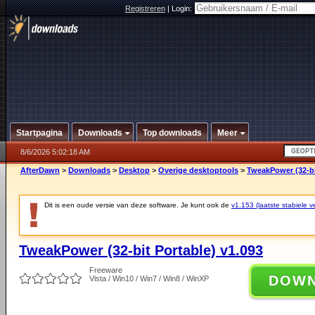
Registreren
|
Login:
Startpagina
Downloads
Top downloads
Meer
8/6/2026 5:02:18 AM
AfterDawn
>
Downloads
>
Desktop
>
Overige desktoptools
>
TweakPower (32-bi
Dit is een oude versie van deze software. Je kunt ook de
v1.153 (laatste stabiele ve
TweakPower (32-bit Portable) v1.093
Freeware
DOW
Vista / Win10 / Win7 / Win8 / WinXP