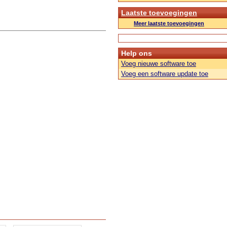
Laatste toevoegingen
Meer laatste toevoegingen
Help ons
Voeg nieuwe software toe
Voeg een software update toe