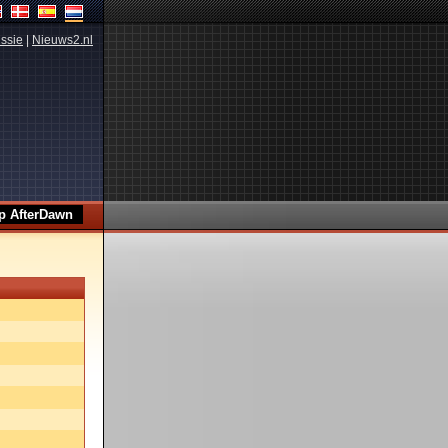
ssie
|
Nieuws2.nl