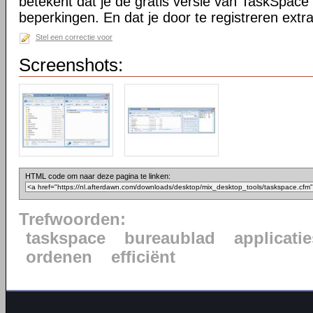
betekent dat je de gratis versie van TaskSpace
beperkingen. En dat je door te registreren extra f
Stel een correctie voor
Screenshots:
HTML code om naar deze pagina te linken:
Trefwoorden:
taskspace
bureaublad
applicatie
ordenen
efficiënt