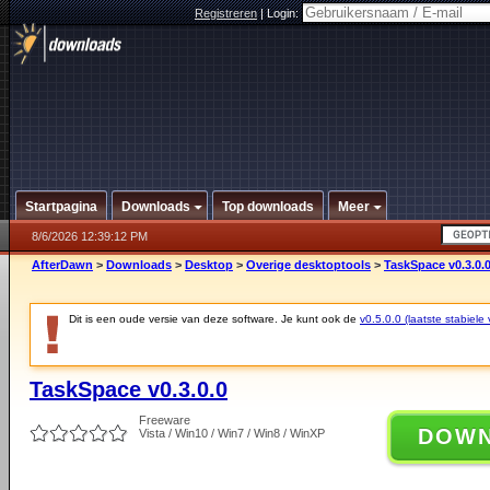
Registreren
|
Login:
Startpagina
Downloads
Top downloads
Meer
8/6/2026 12:39:12 PM
AfterDawn
>
Downloads
>
Desktop
>
Overige desktoptools
>
TaskSpace v0.3.0.
Dit is een oude versie van deze software. Je kunt ook de
v0.5.0.0 (laatste stabiele 
TaskSpace v0.3.0.0
Freeware
DOW
Vista / Win10 / Win7 / Win8 / WinXP