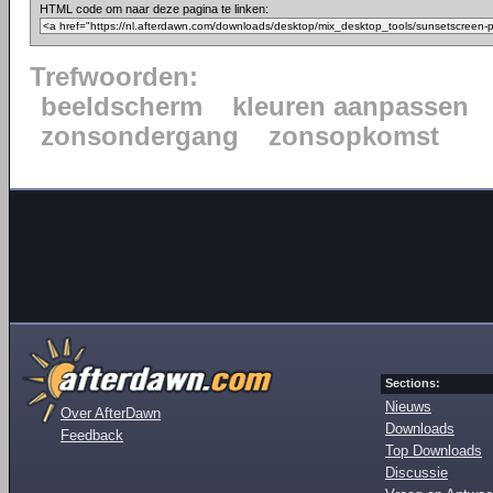
HTML code om naar deze pagina te linken:
Trefwoorden:
beeldscherm
kleuren aanpassen
zonsondergang
zonsopkomst
Sections:
Nieuws
Over AfterDawn
Downloads
Feedback
Top Downloads
Discussie