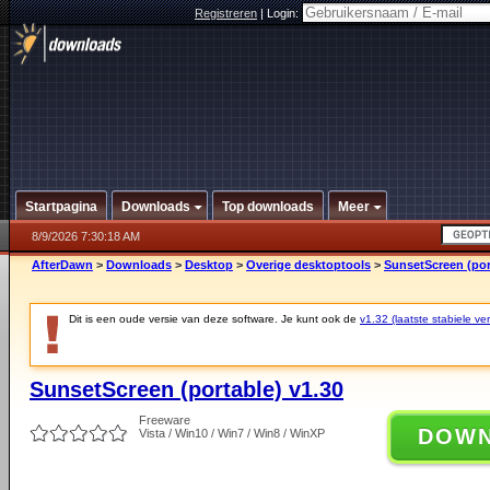
Registreren
|
Login:
Startpagina
Downloads
Top downloads
Meer
8/9/2026 7:30:18 AM
AfterDawn
>
Downloads
>
Desktop
>
Overige desktoptools
>
SunsetScreen (por
Dit is een oude versie van deze software. Je kunt ook de
v1.32 (laatste stabiele ver
SunsetScreen (portable) v1.30
Freeware
DOW
Vista / Win10 / Win7 / Win8 / WinXP