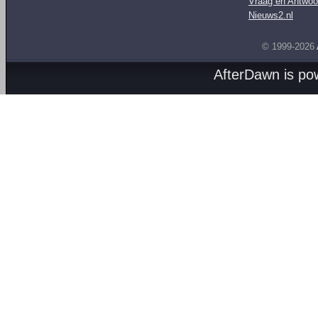
Vraag en Antwoo
Nieuws2.nl
© 1999-2026
AfterDawn is p