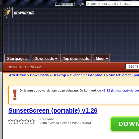
Registreren
|
Login:
Startpagina
Downloads
Top downloads
Meer
8/9/2026 11:51:05 AM
AfterDawn
>
Downloads
>
Desktop
>
Overige desktoptools
>
SunsetScreen (por
Dit is een oude versie van deze software. Je kunt ook de
v1.32 (laatste stabiele ver
SunsetScreen (portable) v1.26
Freeware
DOW
Vista / Win10 / Win7 / Win8 / WinXP