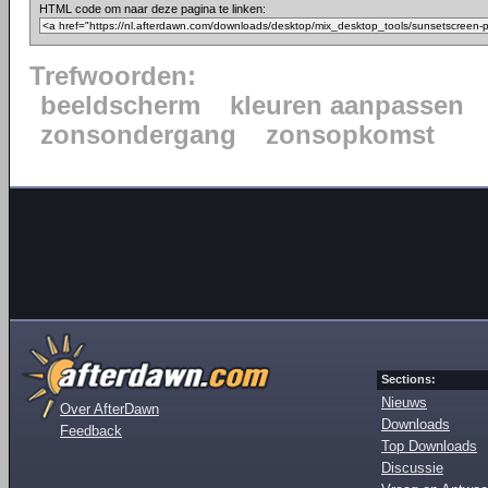
HTML code om naar deze pagina te linken:
Trefwoorden:
beeldscherm
kleuren aanpassen
zonsondergang
zonsopkomst
Sections:
Nieuws
Over AfterDawn
Downloads
Feedback
Top Downloads
Discussie