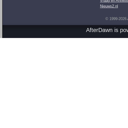
Vraag en Antwoo
Nieuws2.nl
© 1999-2026
AfterDawn is p