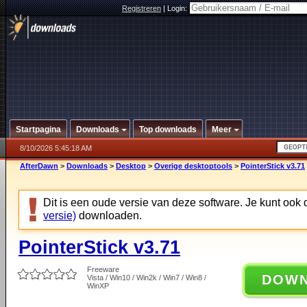
Registreren
|
Login:
Startpagina
Downloads
Top downloads
Meer
8/10/2026 5:45:18 AM
AfterDawn
>
Downloads
>
Desktop
>
Overige desktoptools
>
PointerStick v3.71
Dit is een oude versie van deze software. Je kunt ook
versie)
downloaden.
PointerStick v3.71
Freeware
DOW
Vista / Win10 / Win2k / Win7 / Win8 /
WinXP