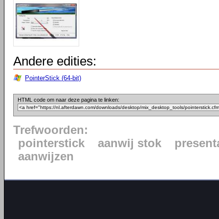
Andere edities:
PointerStick (64-bit)
HTML code om naar deze pagina te linken:
Trefwoorden:
pointerstick
aanwij stok
present
aanwijzen