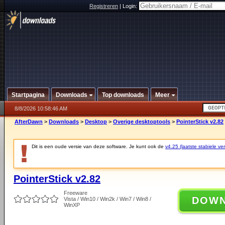
Registreren
|
Login:
Startpagina
Downloads
Top downloads
Meer
8/8/2026 10:58:46 AM
AfterDawn
>
Downloads
>
Desktop
>
Overige desktoptools
>
PointerStick v2.82
Dit is een oude versie van deze software. Je kunt ook de
v4.25 (laatste stabiele ver
PointerStick v2.82
Freeware
DOW
Vista / Win10 / Win2k / Win7 / Win8 /
WinXP