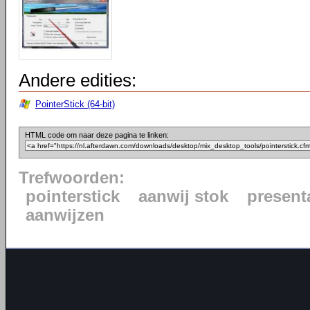
Andere edities:
PointerStick (64-bit)
HTML code om naar deze pagina te linken:
Trefwoorden:
pointerstick
aanwij stok
present
aanwijzen